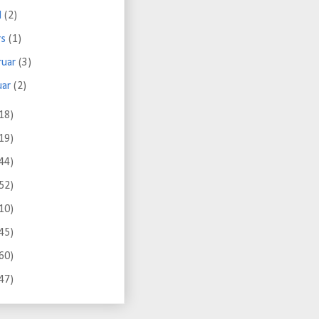
il
(2)
rs
(1)
ruar
(3)
uar
(2)
18)
19)
44)
52)
10)
45)
60)
47)