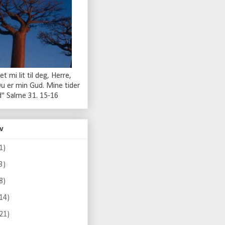
t mi lit til deg, Herre,
Du er min Gud. Mine tider
nd" Salme 31. 15-16
v
1)
3)
8)
14)
21)