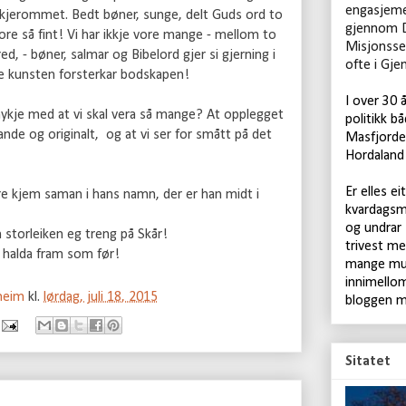
engasjeme
yrkjerommet. Bedt bøner, sunge, delt Guds ord to
gjennom 
ore så fint! Vi har ikkje vore mange - mellom to
Misjonsse
, - bøner, salmar og Bibelord gjer si gjerning i
ofte i Gje
e kunsten forsterkar bodskapen!
I over 30 
mykje med at vi skal vera så mange? At opplegget
politikk bå
jande og originalt, og at vi ser for smått på det
Masfjorden
Hordaland 
Er elles ei
tre kjem saman i hans namn, der er han midt i
kvardagsm
og undrar
n storleiken eg treng på Skår!
trivest me
i halda fram som før!
mange mul
innimellom
rheim
kl.
lørdag, juli 18, 2015
bloggen m
Sitatet