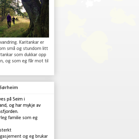
 vandring. Karitankar er
 om små og stundom litt
ritankar som dukkar opp
n, og som eg får mot til
 Sørheim
ives på Seim i
and, og har mykje av
asfjorden.
rleg familie som eg
 sterkt
gasjement og eg brukar