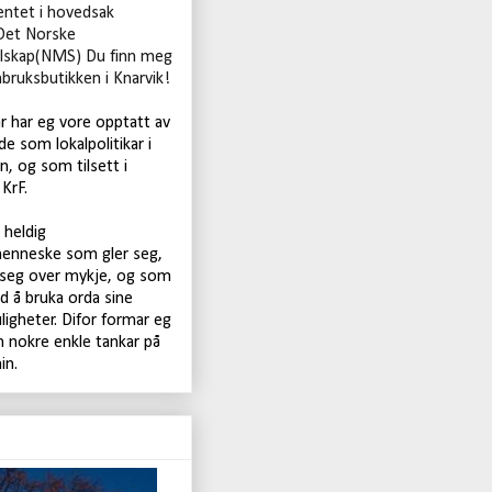
ntet i hovedsak
Det Norske
lskap(NMS) Du finn meg
nbruksbutikken i Knarvik!
år har eg vore opptatt av
de som lokalpolitikar i
, og som tilsett i
KrF.
t heldig
enneske som gler seg,
 seg over mykje, og som
d å bruka orda sine
igheter. Difor formar eg
 nokre enkle tankar på
in.