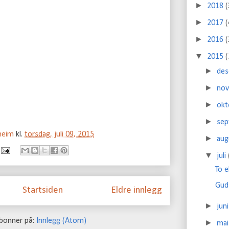
►
2018
(
►
2017
(
►
2016
(
▼
2015
(
►
de
►
no
►
ok
►
se
rheim
kl.
torsdag, juli 09, 2015
►
au
▼
juli
To e
Gud
Startsiden
Eldre innlegg
►
jun
bonner på:
Innlegg (Atom)
►
ma