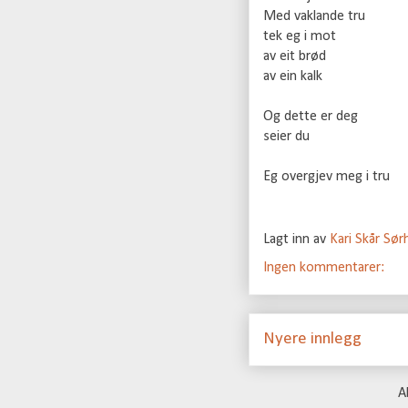
Med vaklande tru
tek eg i mot
av eit brød
av ein kalk
Og dette er deg
seier du
Eg overgjev meg i tru
Lagt inn av
Kari Skår Sø
Ingen kommentarer:
Nyere innlegg
A