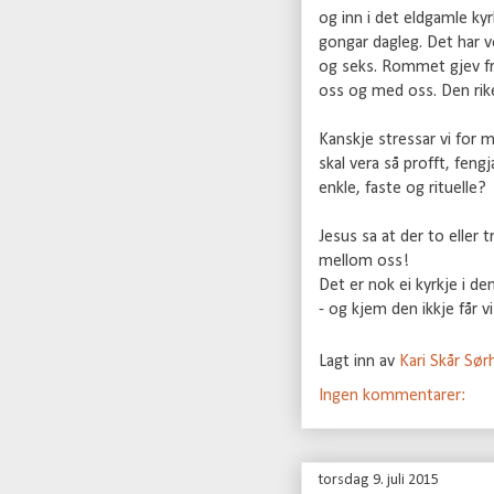
og inn i det eldgamle k
gongar dagleg. Det har v
og seks. Rommet gjev fred
oss og med oss. Den rik
Kanskje stressar vi for 
skal vera så profft, feng
enkle, faste og rituelle?
Jesus sa at der to eller 
mellom oss!
Det er nok ei kyrkje i de
- og kjem den ikkje får v
Lagt inn av
Kari Skår Sø
Ingen kommentarer:
torsdag 9. juli 2015