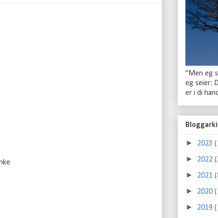
"Men eg se
eg seier: 
er i di ha
Bloggarki
►
2023
(
►
2022
(
anke
►
2021
(
►
2020
(
►
2019
(