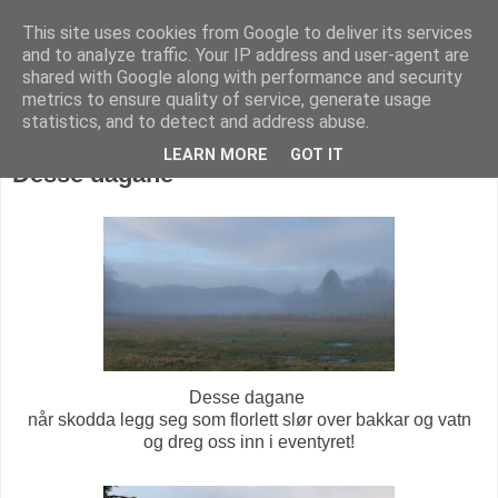
This site uses cookies from Google to deliver its services
KARITANKAR
and to analyze traffic. Your IP address and user-agent are
shared with Google along with performance and security
metrics to ensure quality of service, generate usage
statistics, and to detect and address abuse.
tirsdag 13. desember 2016
LEARN MORE
GOT IT
Desse dagane
Desse dagane
når skodda legg seg som florlett slør over bakkar og vatn
og dreg oss inn i eventyret!