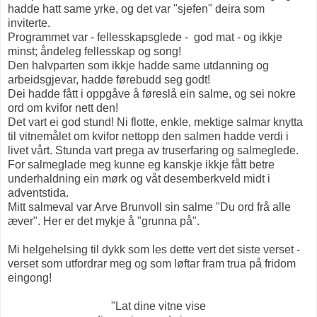
hadde hatt same yrke, og det var "sjefen" deira som
inviterte.
Programmet var - fellesskapsglede - god mat - og ikkje
minst; åndeleg fellesskap og song!
Den halvparten som ikkje hadde same utdanning og
arbeidsgjevar, hadde førebudd seg godt!
Dei hadde fått i oppgåve å føreslå ein salme, og sei nokre
ord om kvifor nett den!
Det vart ei god stund! Ni flotte, enkle, mektige salmar knytta
til vitnemålet om kvifor nettopp den salmen hadde verdi i
livet vårt. Stunda vart prega av truserfaring og salmeglede.
For salmeglade meg kunne eg kanskje ikkje fått betre
underhaldning ein mørk og våt desemberkveld midt i
adventstida.
Mitt salmeval var Arve Brunvoll sin salme "Du ord frå alle
æver". Her er det mykje å "grunna på".
Mi helgehelsing til dykk som les dette vert det siste verset -
verset som utfordrar meg og som løftar fram trua på fridom
eingong!
"Lat dine vitne vise