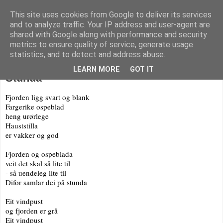
This site uses cookies from Google to deliver its services
KARITANKAR
and to analyze traffic. Your IP address and user-agent are
shared with Google along with performance and security
metrics to ensure quality of service, generate usage
statistics, and to detect and address abuse.
tirsdag 6. oktober 2020
LEARN MORE
GOT IT
Stunda
Fjorden ligg svart og blank
Fargerike ospeblad 
heng urørlege
Hauststilla 
er vakker 
og god
Fjorden og ospeblada
veit det skal så lite til
- så uendeleg lite til
Difor samlar dei på stunda
Eit vindpust
og fjorden er grå 
Eit vindpust