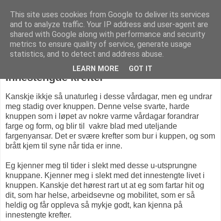
This site uses cookies from Google to deliver its services
KARITANKAR
and to analyze traffic. Your IP address and user-agent are
shared with Google along with performance and security
metrics to ensure quality of service, generate usage
statistics, and to detect and address abuse.
søndag 21. april 2013
LEARN MORE
GOT IT
Innestengde krefter
Kanskje ikkje så unaturleg i desse vårdagar, men eg undrar
meg stadig over knuppen. Denne velse svarte, harde
knuppen som i løpet av nokre varme vårdagar forandrar
farge og form, og blir til vakre blad med uteljande
fargenyansar. Det er svære krefter som bur i kuppen, og som
brått kjem til syne når tida er inne.
Eg kjenner meg til tider i slekt med desse u-utsprungne
knuppane. Kjenner meg i slekt med det innestengte livet i
knuppen. Kanskje det hørest rart ut at eg som fartar hit og
dit, som har helse, arbeidsevne og mobilitet, som er så
heldig og får oppleva så mykje godt, kan kjenna på
innestengte krefter.