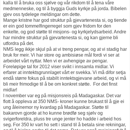
kalla til å bruka oss sjølve og vår rikdom til å tena våre
medmenneske, og til å byggja Guds kyrkje på jorda. Bibelen
gjev oss tydelege meldingar om dette.
Mange kristne har god struktur på gjevartenesta si, og tiende
er ein god tommelfingerregel som gjev fridom for den
enkelte, og god støtte til misjons- og kyrkjelydsarbeid. Andre
har mindre struktur på gjevartenesta si, og kan gjerne bli
utfordra på det.
NMS legg ikkje skjul på at vi treng pengar, og at vi stadig har
bruk for meir. Vi har store og ambisiøse mål fordi vi ser at
arbeidet vårt nyttar. Men vi er avhengige av pengar.
Foreløpige tal for 2012 viser svikt i innsamla midlar. Vi
erfarer at inntektsgrunnlaget vårt er svekka. Vi må difor setja
endå større fokus på stabilt inntektsgjevane arbeid, og vi må
bli meir frimodige til å be om konkret støtte.
For det finst
midlar!
I november var eg på misjonsreis på Madagaskar. Det var
flott å oppleva at 350 NMS- kroner kunne brukast til å gje ei
ung åleinemor ny kvardag på Madagaskar. Støtte til
bakarovn gjorde at ho kunne brødfø seg sjølv og
svigerforeldra, pluss tre unge jenter ho hadde i arbeid hos
seg. For 350 kr vart ho sett i stand til å betala sine rekningar,