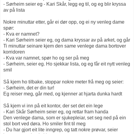
- Sørheim seier eg - Kari Skår, legg eg til, og eg blir kryssa
av på lista
Nokre minuttar etter, går ei dør opp, og ei ny venleg dame
spør:
- Kva er namnet?
- Kari Sørheim seier eg, og dama kryssar av på arket, og går
Ti minuttar seinare kjem den same venlege dama bortover
korridoren
- Kva var namnet, spør ho og ser på meg
- Sørheim, seier eg. Ho sjekkar lista, og eg får eit nytt venleg
smil
Så kjem ho tilbake, stoppar nokre meter frå meg og seier:
- Sørheim, det er din tur!
Eg reiser meg, går med, og kjenner at hjarta dunka hardt
Så kjem vi inn på eit kontor, der set det ein lege
- Kari Skår Sørheim seier eg, og rettar fram handa
Den venlege dama, som er sjukepleiar, set seg ned på ein
stol bort ved døra. Ho smiler fint til meg
- Du har gjort eit lite inngrep, og tatt nokre prøvar, seier