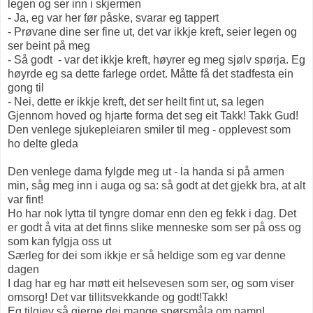
legen og ser inn i skjermen
- Ja, eg var her før påske, svarar eg tappert
- Prøvane dine ser fine ut, det var ikkje kreft, seier legen og
ser beint på meg
- Så godt - var det ikkje kreft, høyrer eg meg sjølv spørja. Eg
høyrde eg sa dette farlege ordet. Måtte få det stadfesta ein
gong til
- Nei, dette er ikkje kreft, det ser heilt fint ut, sa legen
Gjennom hoved og hjarte forma det seg eit Takk! Takk Gud!
Den venlege sjukepleiaren smiler til meg - opplevest som
ho delte gleda
Den venlege dama fylgde meg ut - la handa si på armen
min, såg meg inn i auga og sa: så godt at det gjekk bra, at alt
var fint!
Ho har nok lytta til tyngre domar enn den eg fekk i dag. Det
er godt å vita at det finns slike menneske som ser på oss og
som kan fylgja oss ut
Særleg for dei som ikkje er så heldige som eg var denne
dagen
I dag har eg har møtt eit helsevesen som ser, og som viser
omsorg! Det var tillitsvekkande og godt!Takk!
Eg tilgjev så gjerne dei mange spørsmåla om namn!