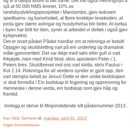
og til å hjelpa andre til det same. Det var også meiningsfylt å
sjå at 50 000 NMS-kroner, 10% av
landsbyutviklingsprosjektet i Marolambo, gjev redusert
spedbarns- og barselsdød, at fleire knekkjer lesekoden, at
jorda gjev større avlingar og husdyrhelsa blir betre. At kyrkja
i byen har blitt for liten, syner at arbeidet vi deltek i også gjev
kyrkjevekst.
Det er snart påske! Påske handlar om at rekninga er betalt!
Oppgjer og skuldsletting vart på ein underleg og dramatisk
måte gjennomført. Det var ikkje med sølv eller gull vi vart
frikjøpte, men med Kristi blod, skriv apostelen Peter i 1.
Peters brev. Skuldbrevet mot oss vart sletta, skriv Paulus i
Kol 2.14. Rekninga for all verdens synder er gjort opp, den
vart stempla betalt av Jesus! Dette er den unike bodskapen
vi skal formidla ! Ein bodskap til frigjering og oppreisning for
menneske i denne verda, ein bodskap som gjev håp og
framtid.
Innlegg er skrive til Misjonstidende sitt påskenummer 2013.
Kari Skår Sørheim
kl.
mandag, april 01, 2013
Ingen kommentarer: