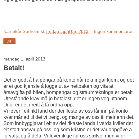
Kari Skår Sørheim
kl.
fredag, april 05, 2013
Ingen kommentarer:
Del
mandag 1. april 2013
Betalt!
Det er godt å ha pengar på konto når rekningar kjem, og det
er ei god kjensle å logga ut av nettbaken og vita at
årsavgifta på bilen, bompengar og straumrekninga er betalt.
Uteståande krav må jo betalast, det er ingen veg utanom.
Difor er det greitt å få ordna opp.
Vi lever i eit rikt land der dei fleste av oss får inn på konto
kvar månad til det vi treng, og mange av oss til meir enn det.
Som innbyggjarar i eit av dei rikaste landa i verda kviler det
eit stort ansvar på oss, og som kristne er det vår oppgåve å
forvalta og å dela. Vi lever ikkje for oss sjølve, men vi er