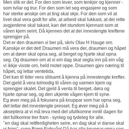
Men slik er det. For den som lever, som tenkjer og kjenner -
som tvilar og trur. For den som let seg engasjere og som
har sterke ønskje om at ting skal skje. For den som vil at
livet skal vera godt for alle, at arbeid skal lukkast, at dei rette
avgjerdene skal takast, kan det stundom kjennast som at
våren kjem seint. Då kjennes det at dei innestengte kreftene
sprengjer på.
Det er den draumen vi ber på, skriv Olav H Hauge om.
Kanskje er det det! Draumen må vera der, draumen og håpet
om at dører skal opna seg, at berget og hjarte skal opna
seg. Og draumen om at vi ein dag skal segla inn på ein våg
vi ikkje visste om, held motet oppe. Draumen gjev næring til
håpet, og lettar ventetida.
Det kan til tider vera slitsamt å kjenna på innestengte krefter.
Det gjeld å vera tolmodig til våren og varmen kjem og
sprengjer skalet. Det gjeld å venta til berget, døra og
hjarte opnar seg, og den ukjente vågen kjem til syne.
Eg øver meg på å fokusera på knuppar som har opna seg,
det lettar det innestengte presset. Eg øver meg på å
akseptera at vi må leva med det ufullkomne inntil dagen for
det fullkomne trer fram - synleg og tydeleg for alle.
"en dag skal rettferdigheten seire, en dag skal vi danse skal
vi feire", syng Bjørn Eidsvåg! Då har alle knuppar opna seg,