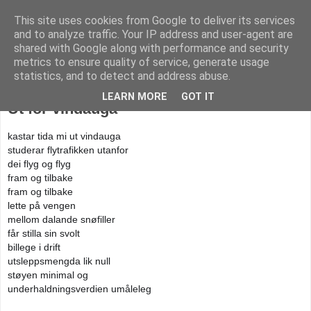
This site uses cookies from Google to deliver its services
KARITANKAR
and to analyze traffic. Your IP address and user-agent are
shared with Google along with performance and security
metrics to ensure quality of service, generate usage
statistics, and to detect and address abuse.
fredag 28. februar 2020
LEARN MORE
GOT IT
Ut for vindauga
kastar tida mi ut vindauga
studerar flytrafikken utanfor
dei flyg og flyg
fram og tilbake
fram og tilbake
lette på vengen
mellom dalande snøfiller
får stilla sin svolt
billege i drift
utsleppsmengda lik null
støyen minimal og
underhaldningsverdien umåleleg