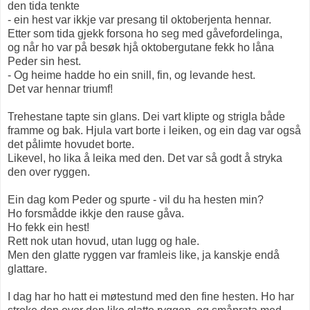
den tida tenkte
- ein hest var ikkje var presang til oktoberjenta hennar.
Etter som tida gjekk forsona ho seg med gåvefordelinga,
og når ho var på besøk hjå oktobergutane fekk ho låna
Peder sin hest.
- Og heime hadde ho ein snill, fin, og levande hest.
Det var hennar triumf!
Trehestane tapte sin glans. Dei vart klipte og strigla både
framme og bak. Hjula vart borte i leiken, og ein dag var også
det pålimte hovudet borte.
Likevel, ho lika å leika med den. Det var så godt å stryka
den over ryggen.
Ein dag kom Peder og spurte - vil du ha hesten min?
Ho forsmådde ikkje den rause gåva.
Ho fekk ein hest!
Rett nok utan hovud, utan lugg og hale.
Men den glatte ryggen var framleis like, ja kanskje endå
glattare.
I dag har ho hatt ei møtestund med den fine hesten. Ho har