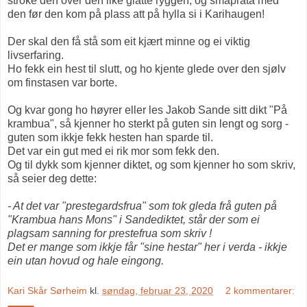
stroke den over den like glatte ryggen, og småprata med
den før den kom på plass att på hylla si i Karihaugen!
Der skal den få stå som eit kjært minne og ei viktig
livserfaring.
Ho fekk ein hest til slutt, og ho kjente glede over den sjølv
om finstasen var borte.
Og kvar gong ho høyrer eller les Jakob Sande sitt dikt "På
krambua", så kjenner ho sterkt på guten sin lengt og sorg -
guten som ikkje fekk hesten han sparde til.
Det var ein gut med ei rik mor som fekk den.
Og til dykk som kjenner diktet, og som kjenner ho som skriv,
så seier deg dette:
- At det var "prestegardsfrua" som tok gleda frå guten på
"Krambua hans Mons" i Sandediktet, står der som ei
plagsam sanning for prestefrua som skriv !
Det er mange som ikkje får "sine hestar" her i verda - ikkje
ein utan hovud og hale eingong.
Kari Skår Sørheim
kl.
søndag, februar 23, 2020
2 kommentarer: