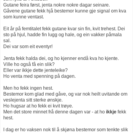
Gutane feira først, jenta nokre nokre dagar seinare.
Gåvene gutane fekk hjå bestemor kunne gje signal om kva
som kunne ventast.
Eit år på femtitalet fekk gutane kvar sin fin, kvit trehest. Dei
sto på hjul, hadde fin lugg og hale, og ein vakker påmala
sal.
Dei var som eit eventyr!
Jenta fekk halda dei, og ho kjenner endå kva ho kjente.
Ville ho også få ein slik?
Eller var ikkje dette jenteleike?
Ho venta med spenning på dagen.
Men ho fekk ingen hest.
Bestemor kom glad med gåve, og var nok heilt uvitande om
veslejenta sitt sterke ønskje.
Ho hugsar at ho fekk ei kvit trøye.
Men det store minnet frå denne dagen var - at ho
ikkje
fekk
hest.
I dag er ho vaksen nok til å skjøna bestemor som tenkte slik