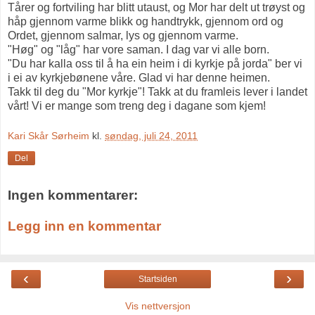
Tårer og fortviling har blitt utaust, og Mor har delt ut trøyst og
håp gjennom varme blikk og handtrykk, gjennom ord og
Ordet, gjennom salmar, lys og gjennom varme.
"Høg" og "låg" har vore saman. I dag var vi alle born.
"Du har kalla oss til å ha ein heim i di kyrkje på jorda" ber vi
i ei av kyrkjebønene våre. Glad vi har denne heimen.
Takk til deg du "Mor kyrkje"! Takk at du framleis lever i landet
vårt! Vi er mange som treng deg i dagane som kjem!
Kari Skår Sørheim
kl.
søndag, juli 24, 2011
Del
Ingen kommentarer:
Legg inn en kommentar
‹
›
Startsiden
Vis nettversjon