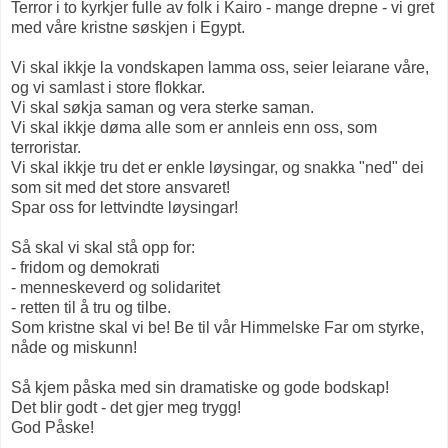
Terror i to kyrkjer fulle av folk i Kairo - mange drepne - vi gret
med våre kristne søskjen i Egypt.
Vi skal ikkje la vondskapen lamma oss, seier leiarane våre,
og vi samlast i store flokkar.
Vi skal søkja saman og vera sterke saman.
Vi skal ikkje døma alle som er annleis enn oss, som
terroristar.
Vi skal ikkje tru det er enkle løysingar, og snakka "ned" dei
som sit med det store ansvaret!
Spar oss for lettvindte løysingar!
Så skal vi skal stå opp for:
- fridom og demokrati
- menneskeverd og solidaritet
- retten til å tru og tilbe.
Som kristne skal vi be! Be til vår Himmelske Far om styrke,
nåde og miskunn!
Så kjem påska med sin dramatiske og gode bodskap!
Det blir godt - det gjer meg trygg!
God Påske!