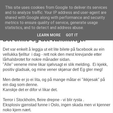
This site uses cookies from Google to deliver its services
KARITANKAR
and to analyze traffic. Your IP address and user-agent are
shared with Google along with performance and security
metrics to ensure quality of service, generate usage
statistics, and to detect and address abuse.
søndag 9. april 2017
LEARN MORE
GOT IT
Det enkle og det vanskelege!
Det var enkelt å leggja ut eit lite bilete på facebook av ein
vellukka fjelltur i dag - rett nok den mest krevjande etter
lårhalsbrotet for nokre månader sidan.
"Alle" venene mine likar sjølvsagt ei slik melding. Ei kjekk,
positiv gladsak, og mine vener skjønar det! Eg gler meg!
Men dette er jo ei lita, og på mange måtar ei "ikkjesak" på
ein dag som denne.
Kanskje det er difor vi likar det.
Terror i Stockholm, fleire drepne - vi blir rysta .
Eksplosiv gjenstad funne i Oslo, ingen skada men vi kjenner
noko kjem nært.