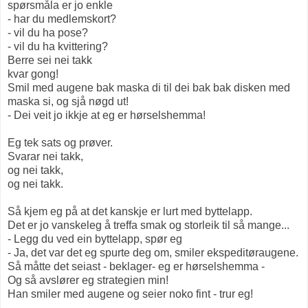
spørsmåla er jo enkle
- har du medlemskort?
- vil du ha pose?
- vil du ha kvittering?
Berre sei nei takk
kvar gong!
Smil med augene bak maska di til dei bak bak disken med
maska si, og sjå nøgd ut!
- Dei veit jo ikkje at eg er hørselshemma!
Eg tek sats og prøver.
Svarar nei takk,
og nei takk,
og nei takk.
Så kjem eg på at det kanskje er lurt med byttelapp.
Det er jo vanskeleg å treffa smak og storleik til så mange...
- Legg du ved ein byttelapp, spør eg
- Ja, det var det eg spurte deg om, smiler ekspeditøraugene.
Så måtte det seiast - beklager- eg er hørselshemma -
Og så avslører eg strategien min!
Han smiler med augene og seier noko fint - trur eg!