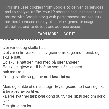
This site uses cookies from Google to deliver its services
KARITANKAR
and to analyze traffic. Your IP address and user-agent are
shared with Google along with performance and security
metrics to ensure quality of service, generate usage
statistics, and to detect and address abuse.
mandag 7. desember 2020
LEARN MORE
GOT IT
Med munnbind
Der var det eg skulle hatt!
Det var ei fin veske, full av gjennomsiktige munnbind, eg
skulle hatt.
Eg skulle hatt den med meg på julehandelen.
Eg skulle gjeve eit til ho/han som står i kassen
bak maska si.
For eg skulle så gjerne
sett kva dei sa
!
Men, eg tenkte ut ein strategi - løysingsorientert som eg likar
å tru at eg av og til er.
- Berre svar nei takk kvar gong du trur dei spør deg om noko,
Kari
Det går jo bra for