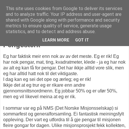
This site uses cookies from Google to deliver its services
KARITANKAR
and to analyze traffic. Your IP address and user-agent are
shared with Google along with performance and security
metrics to ensure quality of service, generate usage
statistics, and to detect and address abuse.
mandag 28. juli 2014
LEARN MORE
GOT IT
Pengesterk
Eg har faktisk meir enn nok av av det meste. Eg er rik! Eg
har nok pengar, mat, ting, kvadratmeter, klede - ja eg har nok
av alt eg kan få for pengar. Det har ikkje alltid vore slik, men
eg har alltid hatt nok til det viktigaste.
I dag kan eg sei det ope og ærleg; eg er rik!
Ikkje det at eg trur eg er rikare enn andre
gjennomsnittsnordmenn. Eg jobbar 50% og er ufør 50%,
men eg vil likevel meina at eg er rik.
I sommar var eg på NMS (Det Norske Misjonsselskap) si
sommarfest og generalforsamling. Ei fantastisk meiningsfylt
oppleving. Der vart eg utfordra til å gje pengar til misjonen
fleire gongar for dagen. Ulike misjonsprosjekt fekk kollekten,