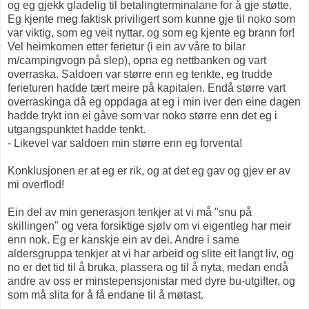
og eg gjekk gladelig til betalingterminalane for å gje støtte.
Eg kjente meg faktisk priviligert som kunne gje til noko som
var viktig, som eg veit nyttar, og som eg kjente eg brann for!
Vel heimkomen etter ferietur (i ein av våre to bilar
m/campingvogn på slep), opna eg nettbanken og vart
overraska. Saldoen var større enn eg tenkte, eg trudde
ferieturen hadde tært meire på kapitalen. Endå større vart
overraskinga då eg oppdaga at eg i min iver den eine dagen
hadde trykt inn ei gåve som var noko større enn det eg i
utgangspunktet hadde tenkt.
- Likevel var saldoen min større enn eg forventa!
Konklusjonen er at eg er rik, og at det eg gav og gjev er av
mi overflod!
Ein del av min generasjon tenkjer at vi må "snu på
skillingen" og vera forsiktige sjølv om vi eigentleg har meir
enn nok. Eg er kanskje ein av dei. Andre i same
aldersgruppa tenkjer at vi har arbeid og slite eit langt liv, og
no er det tid til å bruka, plassera og til å nyta, medan endå
andre av oss er minstepensjonistar med dyre bu-utgifter, og
som må slita for å få endane til å møtast.