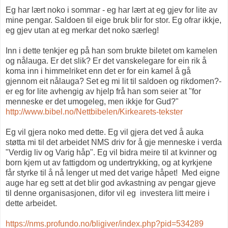
Eg har lært noko i sommar - eg har lært at eg gjev for lite av
mine pengar. Saldoen til eige bruk blir for stor. Eg ofrar ikkje,
eg gjev utan at eg merkar det noko særleg!
Inn i dette tenkjer eg på han som brukte biletet om kamelen
og nålauga. Er det slik? Er det vanskelegare for ein rik å
koma inn i himmelriket enn det er for ein kamel å gå
gjennom eit nålauga? Set eg mi lit til saldoen og rikdomen?-
er eg for lite avhengig av hjelp frå han som seier at "for
menneske er det umogeleg, men ikkje for Gud?"
http://www.bibel.no/Nettbibelen/Kirkearets-tekster
Eg vil gjera noko med dette. Eg vil gjera det ved å auka
støtta mi til det arbeidet NMS driv for å gje menneske i verda
"Verdig liv og Varig håp". Eg vil bidra meire til at kvinner og
born kjem ut av fattigdom og undertrykking, og at kyrkjene
får styrke til å nå lenger ut med det varige håpet! Med eigne
auge har eg sett at det blir god avkastning av pengar gjeve
til denne organisasjonen, difor vil eg investera litt meire i
dette arbeidet.
https://nms.profundo.no/bligiver/index.php?pid=534289