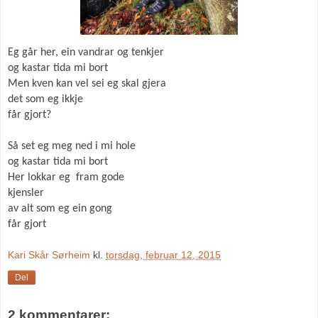
Eg går her, ein vandrar og tenkjer
og kastar tida mi bort
Men kven kan vel sei eg skal gjera
det som eg ikkje
får gjort?
Så set eg meg ned i mi hole
og kastar tida mi bort
Her lokkar
eg
fram gode
kjensler
av alt som eg ein gong
får gjort
Kari Skår Sørheim
kl.
torsdag, februar 12, 2015
Del
2 kommentarer: