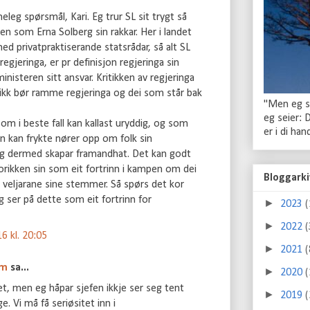
eleg spørsmål, Kari. Eg trur SL sit trygt så
en som Erna Solberg sin rakkar. Her i landet
med privatpraktiserande statsrådar, så alt SL
regjeringa, er pr definisjon regjeringa sin
ministeren sitt ansvar. Kritikken av regjeringa
itikk bør ramme regjeringa og dei som står bak
"Men eg se
eg seier: 
 som i beste fall kan kallast uryddig, og som
er i di ha
 kan frykte nører opp om folk sin
g dermed skapar framandhat. Det kan godt
torikken sin som eit fortrinn i kampen om dei
Bloggarki
veljarane sine stemmer. Så spørs det kor
g ser på dette som eit fortrinn for
►
2023
(
►
2022
(
6 kl. 20:05
►
2021
(
im
sa...
►
2020
(
et, men eg håpar sjefen ikkje ser seg tent
►
2019
(
. Vi må få seriøsitet inn i