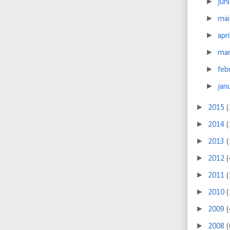
►
jun
►
ma
►
apr
►
ma
►
feb
►
jan
►
2015
(
►
2014
(
►
2013
(
►
2012
(
►
2011
(
►
2010
(
►
2009
(
►
2008
(