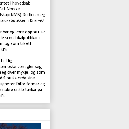
ntet i hovedsak
Det Norske
lskap(NMS) Du finn meg
nbruksbutikken i Knarvik!
år har eg vore opptatt av
de som lokalpolitikar i
, og som tilsett i
KrF.
t heldig
enneske som gler seg,
 seg over mykje, og som
d å bruka orda sine
igheter. Difor formar eg
 nokre enkle tankar på
in.