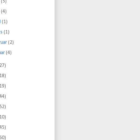
i
(5)
i
(4)
il
(1)
rs
(1)
ruar
(2)
uar
(4)
27)
18)
19)
44)
52)
10)
45)
60)