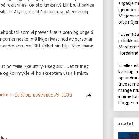
engasjeme
å regjerings- og stortingsnivå blir brukt sakleg
gjennom 
lje til å lytta, og til å debattera på ein verdig
Misjonsse
ofte i Gje
cebookstil som vi prøver å læra born og unge å
I over 30 
 medmenneske, må ikkje rivast ned av personar
politikk bå
andre som har fått folket sin tillit. Slike leiarar
Masfjorden
Hordaland 
Er elles ei
t ho "ville ikke uttrykt seg slik". Det trur eg
kvardagsm
 og kor mykje vil ho akseptera utan å mista
og undrar
trivest me
mange mul
rheim
kl.
torsdag, november 24, 2016
innimellom
bloggen m
Sitatet
a...