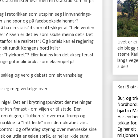
e statsminister leva med ein statsråd som rir på
eg i retorikken som utspinn seg i innvandrings-
en sine spor og på facebooksida hennar?
g å ha ein statsåd som uttrykkjer at "hele verden
e!"? Kven er det ev som skulle meina det? Det
utanfor alle realitetar! Og korleis kan ei regjering
Livet er ei
ein blogg
m sit rundt Kongens bord kallar
større Ka
 "hylekoret"? Eller korleis kan det aksepterast
langs vege
årige gutar blir brukt som eksempel på
å del!
n sakleg og verdig debatt om eit vanskeleg
Kari Skår
rar eg meg verkelge over.
B
ur, og tr
ueinige! Det er i brytningspunktet der meiningar
Nordhordl
r kan finnast - om viljen er til stade. Den
hjarta i M
il om dagen, i "lukkerus" over m.a. Trump og
Har ein he
å ikkje få "fritt leide" inn i demokratiet vårt.
takkar for.
Eg har eit
kontroll og offentleg styring over menneske sine
misjonsen
isk og utilgjengeleg språk, er heller ikkje sunt.