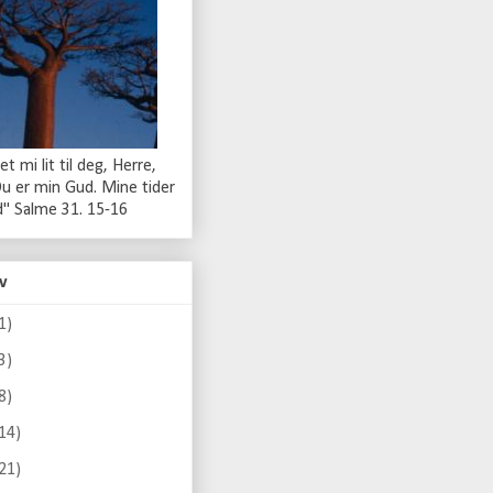
t mi lit til deg, Herre,
Du er min Gud. Mine tider
nd" Salme 31. 15-16
v
1)
3)
8)
14)
21)