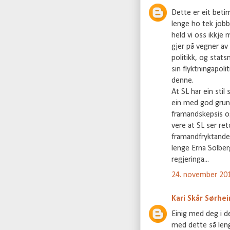
Dette er eit betim
lenge ho tek jobb
held vi oss ikkje 
gjer på vegner av 
politikk, og stats
sin flyktningapol
denne.
At SL har ein stil
ein med god grunn
framandskepsis o
vere at SL ser re
framandfryktande 
lenge Erna Solber
regjeringa...
24. november 201
Kari Skår Sørhe
Einig med deg i d
med dette så lenge