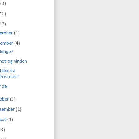
33)
40)
32)
sember
(3)
vember
(4)
 lenge?
net og vinden
blikk frå
grostolen"
v dei
tober
(3)
ptember
(1)
gust
(1)
(3)