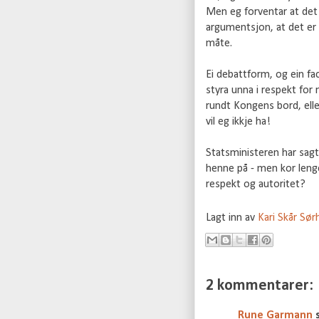
Men eg forventar at det p
argumentsjon, at det er vi
måte.
Ei debattform, og ein fa
styra unna i respekt for
rundt Kongens bord, eller 
vil eg ikkje ha!
Statsministeren har sagt a
henne på - men kor lenge
respekt og autoritet?
Lagt inn av
Kari Skår Sø
2 kommentarer:
Rune Garmann
s