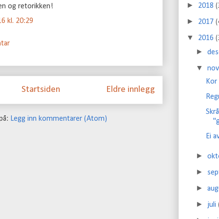
►
2018
(
ken og retorikken!
6 kl. 20:29
►
2017
(
▼
2016
(
tar
►
de
▼
no
Kor
Startsiden
Eldre innlegg
Reg
Skrå
på:
Legg inn kommentarer (Atom)
"
Ei a
►
ok
►
se
►
au
►
juli