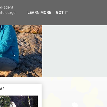
er-agent
rate usage
LEARN MORE
GOT IT
KAR