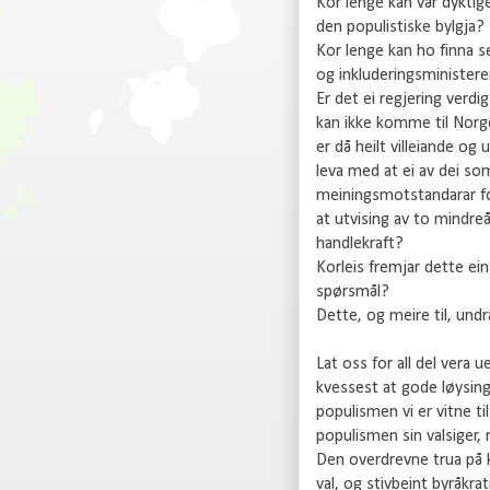
Kor lenge kan vår dyktig
den populistiske bylgja?
Kor lenge kan ho finna s
og inkluderingsminister
Er det ei regjering verdi
kan ikke komme til Norg
er då heilt villeiande og 
leva med at ei av dei so
meiningsmotstandarar for
at utvising av to mindre
handlekraft?
Korleis fremjar dette ei
spørsmål?
Dette, og meire til, und
Lat oss for all del vera 
kvessest at gode løysinga
populismen vi er vitne t
populismen sin valsiger, m
Den overdrevne trua på 
val, og stivbeint byråkrat