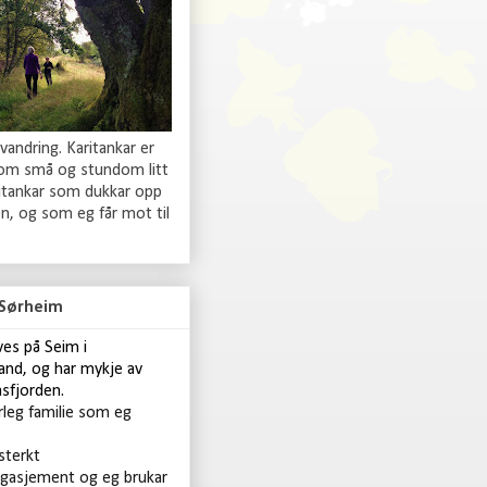
 vandring. Karitankar er
 om små og stundom litt
ritankar som dukkar opp
n, og som eg får mot til
 Sørheim
ives på Seim i
and, og har mykje av
asfjorden.
rleg familie som eg
 sterkt
gasjement og eg brukar