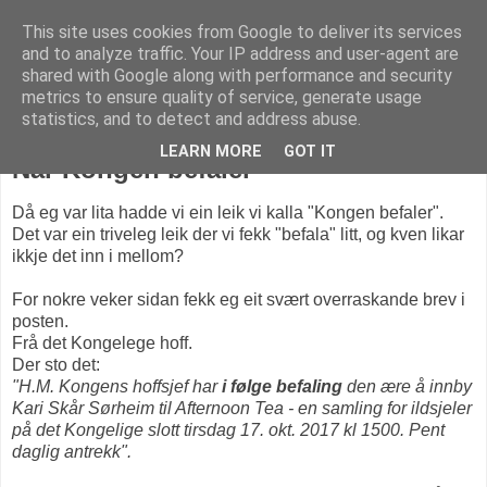
This site uses cookies from Google to deliver its services
KARITANKAR
and to analyze traffic. Your IP address and user-agent are
shared with Google along with performance and security
metrics to ensure quality of service, generate usage
statistics, and to detect and address abuse.
fredag 22. september 2017
LEARN MORE
GOT IT
Når Kongen befaler
Då eg var lita hadde vi ein leik vi kalla "Kongen befaler".
Det var ein triveleg leik der vi fekk "befala" litt, og kven likar
ikkje det inn i mellom?
For nokre veker sidan fekk eg eit svært overraskande brev i
posten.
Frå det Kongelege hoff.
Der sto det:
"H.M. Kongens hoffsjef har
i følge befaling
den ære å innby
Kari Skår Sørheim til Afternoon Tea - en samling for ildsjeler
på det Kongelige slott tirsdag 17. okt. 2017 kl 1500. Pent
daglig antrekk".