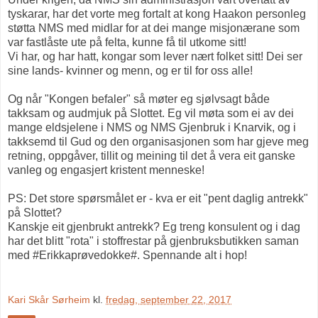
tyskarar, har det vorte meg fortalt at kong Haakon personleg
støtta NMS med midlar for at dei mange misjonærane som
var fastlåste ute på felta, kunne få til utkome sitt!
Vi har, og har hatt, kongar som lever nært folket sitt! Dei ser
sine lands- kvinner og menn, og er til for oss alle!
Og når "Kongen befaler" så møter eg sjølvsagt både
takksam og audmjuk på Slottet. Eg vil møta som ei av dei
mange eldsjelene i NMS og NMS Gjenbruk i Knarvik, og i
takksemd til Gud og den organisasjonen som har gjeve meg
retning, oppgåver, tillit og meining til det å vera eit ganske
vanleg og engasjert kristent menneske!
PS: Det store spørsmålet er - kva er eit "pent daglig antrekk"
på Slottet?
Kanskje eit gjenbrukt antrekk? Eg treng konsulent og i dag
har det blitt "rota" i stoffrestar på gjenbruksbutikken saman
med #Erikkaprøvedokke#. Spennande alt i hop!
Kari Skår Sørheim
kl.
fredag, september 22, 2017