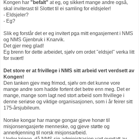
Kongen har
"befalt"
at eg, og sikkert mange andre også,
skal inviterast til Slottet til ei samling for eldsjeler!
- Eldsjeler?
- Eg?
Slik eg forstår det er eg invitert pga mitt engasjement i NMS
og NMS Gjenbruk i Knarvik.
Det gjer meg glad!
Eg brenn for dette arbeidet, sjølv om ordet "eldsjel" verka litt
for svært!
Det store er at frivillege i NMS sitt arbeid vert verdsett av
Kongen!
Den tanken gjev meg frimod, sjølv om det kunne vore
mange andre som hadde fortent det betre enn meg. Det er
mange, mange som lagt ned stort arbeid som frivillege i
denne seriøse og viktige organisasjonen, som i år feirer sitt
175-årsjubileum.
Norske kongar har mange gongar gjeve honør til
misjonsengasjerte menneske, og gjeve støtte og
annerkjenning til norsk misjonsarbeid.
Under krigen, då NMS sin administrasjon vart overtatt av