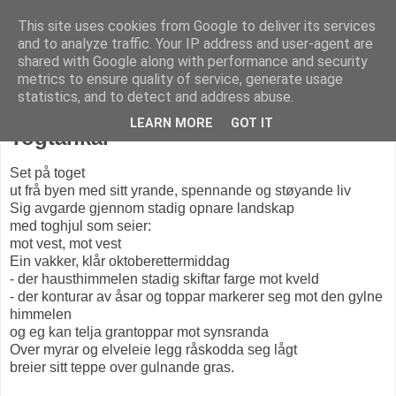
This site uses cookies from Google to deliver its services
KARITANKAR
and to analyze traffic. Your IP address and user-agent are
shared with Google along with performance and security
metrics to ensure quality of service, generate usage
statistics, and to detect and address abuse.
torsdag 19. oktober 2017
LEARN MORE
GOT IT
Togtankar
Set på toget
ut frå byen med sitt yrande, spennande og støyande liv
Sig avgarde gjennom stadig opnare landskap
med toghjul som seier:
mot vest, mot vest
Ein vakker, klår oktoberettermiddag
- der hausthimmelen stadig skiftar farge mot kveld
- der konturar av åsar og toppar markerer seg mot den gylne
himmelen
og eg kan telja grantoppar mot synsranda
Over myrar og elveleie legg råskodda seg lågt
breier sitt teppe over gulnande gras.