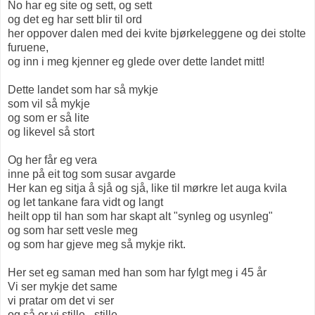
No har eg site og sett, og sett
og det eg har sett blir til ord
her oppover dalen med dei kvite bjørkeleggene og dei stolte
furuene,
og inn i meg kjenner eg glede over dette landet mitt!
Dette landet som har så mykje
som vil så mykje
og som er så lite
og likevel så stort
Og her får eg vera
inne på eit tog som susar avgarde
Her kan eg sitja å sjå og sjå, like til mørkre let auga kvila
og let tankane fara vidt og langt
heilt opp til han som har skapt alt "synleg og usynleg"
og som har sett vesle meg
og som har gjeve meg så mykje rikt.
Her set eg saman med han som har fylgt meg i 45 år
Vi ser mykje det same
vi pratar om det vi ser
og så er vi stille - stille