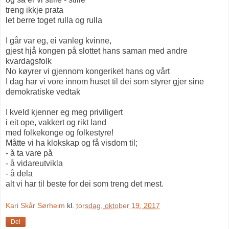
treng ikkje prata
let berre toget rulla og rulla
I går var eg, ei vanleg kvinne,
gjest hjå kongen på slottet hans saman med andre
kvardagsfolk
No køyrer vi gjennom kongeriket hans og vårt
I dag har vi vore innom huset til dei som styrer gjer sine
demokratiske vedtak
I kveld kjenner eg meg priviligert
i eit ope, vakkert og rikt land
med folkekonge og folkestyre!
Måtte vi ha klokskap og få visdom til;
- å ta vare på
- å vidareutvikla
- å dela
alt vi har til beste for dei som treng det mest.
Kari Skår Sørheim
kl.
torsdag, oktober 19, 2017
Del