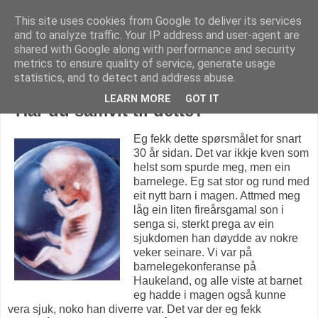
This site uses cookies from Google to deliver its services
KARITANKAR
and to analyze traffic. Your IP address and user-agent are
shared with Google along with performance and security
metrics to ensure quality of service, generate usage
statistics, and to detect and address abuse.
søndag 5. august 2007
LEARN MORE
GOT IT
"Har du samvit til dette?"
Eg fekk dette spørsmålet for snart
30 år sidan. Det var ikkje kven som
helst som spurde meg, men ein
barnelege. Eg sat stor og rund med
eit nytt barn i magen. Attmed meg
låg ein liten fireårsgamal son i
senga si, sterkt prega av ein
sjukdomen han døydde av nokre
veker seinare. Vi var på
barnelegekonferanse på
Haukeland, og alle viste at barnet
eg hadde i magen også kunne
vera sjuk, noko han diverre var. Det var der eg fekk