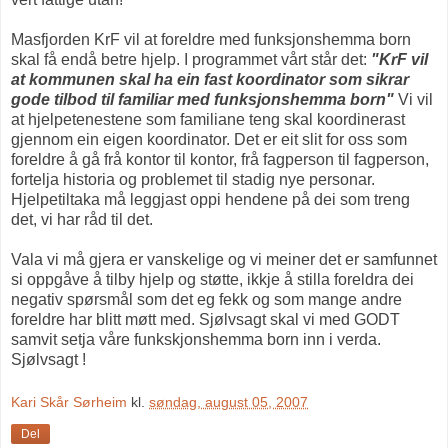
Masfjorden KrF vil at foreldre med funksjonshemma born
skal få endå betre hjelp. I programmet vårt står det:
"KrF vil
at kommunen skal ha ein fast koordinator som sikrar
gode tilbod til familiar med funksjonshemma born"
Vi vil
at hjelpetenestene som familiane teng skal koordinerast
gjennom ein eigen koordinator. Det er eit slit for oss som
foreldre å gå frå kontor til kontor, frå fagperson til fagperson,
fortelja historia og problemet til stadig nye personar.
Hjelpetiltaka må leggjast oppi hendene på dei som treng
det, vi har råd til det.
Vala vi må gjera er vanskelige og vi meiner det er samfunnet
si oppgåve å tilby hjelp og støtte, ikkje å stilla foreldra dei
negativ spørsmål som det eg fekk og som mange andre
foreldre har blitt møtt med. Sjølvsagt skal vi med GODT
samvit setja våre funkskjonshemma born inn i verda.
Sjølvsagt !
Kari Skår Sørheim
kl.
søndag, august 05, 2007
Del