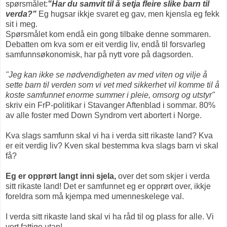
spørsmålet:
"Har du samvit til å setja fleire slike barn til
verda?"
Eg hugsar ikkje svaret eg gav, men kjensla eg fekk
sit i meg.
Spørsmålet kom endå ein gong tilbake denne sommaren.
Debatten om kva som er eit verdig liv, endå til forsvarleg
samfunnsøkonomisk, har på nytt vore på dagsorden.
"Jeg kan ikke se nødvendigheten av med viten og vilje å
sette barn til verden som vi vet med sikkerhet vil komme til å
koste samfunnet enorme summer i pleie, omsorg og utstyr"
skriv ein FrP-politikar i Stavanger Aftenblad i sommar. 80%
av alle foster med Down Syndrom vert abortert i Norge.
Kva slags samfunn skal vi ha i verda sitt rikaste land? Kva
er eit verdig liv? Kven skal bestemma kva slags barn vi skal
få?
Eg er opprørt langt inni sjela,
over det som skjer i verda
sitt rikaste land! Det er samfunnet eg er opprørt over, ikkje
foreldra som må kjempa med umenneskelege val.
I verda sitt rikaste land skal vi ha råd til og plass for alle. Vi
vert fattige utan!