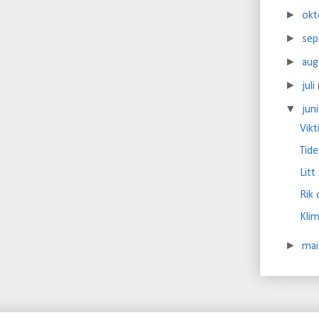
►
ok
►
se
►
au
►
juli
▼
jun
Vik
Tid
Litt
Rik 
Klim
►
ma