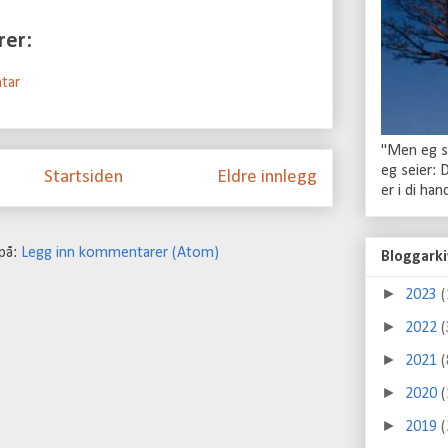
rer:
tar
"Men eg se
eg seier: 
Startsiden
Eldre innlegg
er i di ha
på:
Legg inn kommentarer (Atom)
Bloggarki
►
2023
(
►
2022
(
►
2021
(
►
2020
(
►
2019
(