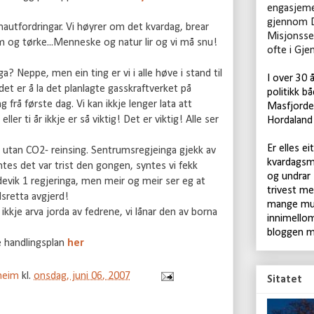
engasjeme
gjennom 
mautfordringar. Vi høyrer om det kvardag, brear
Misjonsse
 og tørke...Menneske og natur lir og vi må snu!
ofte i Gje
a? Neppe, men ein ting er vi i alle høve i stand til
I over 30 
 det er å la det planlagte gasskraftverket på
politikk bå
frå første dag. Vi kan ikkje lenger lata att
Masfjorden
ler ti år ikkje er så viktig! Det er viktig! Alle ser
Hordaland 
Er elles ei
ft utan CO2- reinsing. Sentrumsregjeinga gjekk av
kvardagsm
ntes det var trist den gongen, syntes vi fekk
og undrar
devik 1 regjeringa, men meir og meir ser eg at
trivest me
dsretta avgjerd!
mange mul
 ikkje arva jorda av fedrene, vi lånar den av borna
innimellom
bloggen m
ke handlingsplan
her
rheim
kl.
onsdag, juni 06, 2007
Sitatet