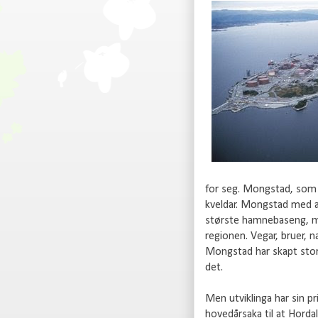
for seg. Mongstad, som l
kveldar. Mongstad med a
største hamnebaseng, med
regionen. Vegar, bruer, n
Mongstad har skapt store
det.
Men utviklinga har sin p
hovedårsaka til at Hordal