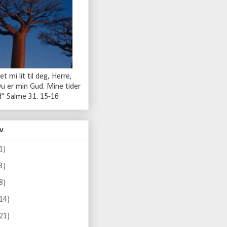
t mi lit til deg, Herre,
Du er min Gud. Mine tider
nd" Salme 31. 15-16
v
1)
3)
8)
14)
21)