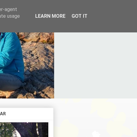
er-agent
rate usage
LEARN MORE
GOT IT
KAR