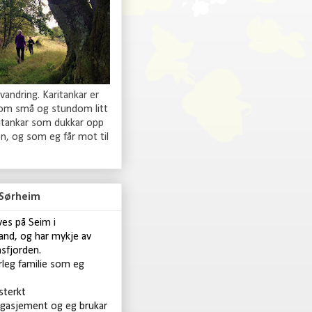
 vandring. Karitankar er
 om små og stundom litt
ritankar som dukkar opp
n, og som eg får mot til
 Sørheim
ives på Seim i
and, og har mykje av
asfjorden.
rleg familie som eg
 sterkt
gasjement og eg brukar