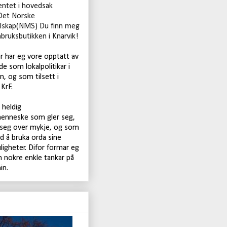
ntet i hovedsak
Det Norske
lskap(NMS) Du finn meg
nbruksbutikken i Knarvik!
år har eg vore opptatt av
de som lokalpolitikar i
, og som tilsett i
KrF.
t heldig
enneske som gler seg,
 seg over mykje, og som
d å bruka orda sine
igheter. Difor formar eg
 nokre enkle tankar på
in.