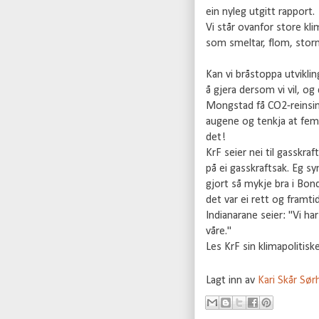
ein nyleg utgitt rapport.
Vi står ovanfor store kli
som smeltar, flom, storm
Kan vi bråstoppa utvikling
å gjera dersom vi vil, og
Mongstad få CO2-reinsing 
augene og tenkja at fem el
det!
KrF seier nei til gasskra
på ei gasskraftsak. Eg sy
gjort så mykje bra i Bon
det var ei rett og framti
Indianarane seier: "Vi har
våre."
Les KrF sin klimapolitis
Lagt inn av
Kari Skår Sø