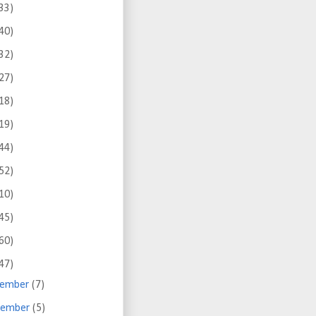
33)
40)
32)
27)
18)
19)
44)
52)
10)
45)
60)
47)
sember
(7)
vember
(5)