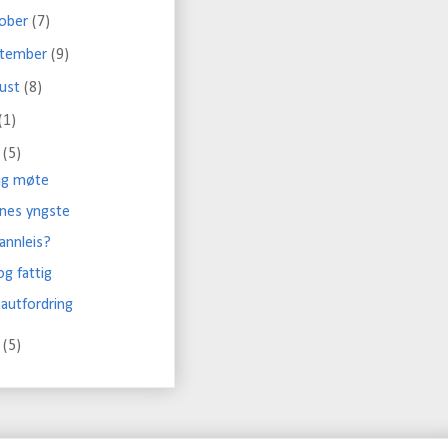
tober
(7)
ptember
(9)
gust
(8)
(1)
i
(5)
tig møte
enes yngste
 annleis?
og fattig
autfordring
i
(5)