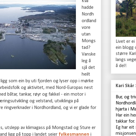
Kva
hadde
Nordh
ordland
vore
utan
Mongs
Livet er ei
ein blogg
tad?
større Ka
Vanske
langs vege
leg å
å del!
sjå det
heilt
igg som ein by uti fjorden og lyser opp i mørke
Kari Skår
rbeidsfolk og aktivitet, med Nord-Europas nest
 båtar, tankar, røyr og fakkel - ein motor i
B
ur, og tr
æringsutvikling og velstand, utviklinga på
Nordhordl
 ringverknader i Nordhordland, og vi er glade for
hjarta i M
Har ein he
takkar for.
Eg har eit
ris, utslepp av klimagass på Mongstad og Sture er
misjonsen
and ligg på topp i landet seier
fylkesmannen
i